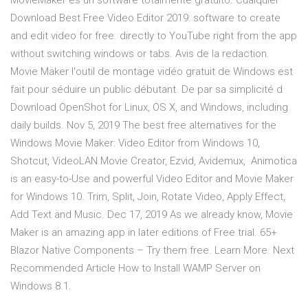
MovieMaker es un software totalmente gratuito. Cualquier
Download Best Free Video Editor 2019: software to create
and edit video for free. directly to YouTube right from the app
without switching windows or tabs. Avis de la redaction.
Movie Maker l'outil de montage vidéo gratuit de Windows est
fait pour séduire un public débutant. De par sa simplicité d
Download OpenShot for Linux, OS X, and Windows, including
daily builds. Nov 5, 2019 The best free alternatives for the
Windows Movie Maker: Video Editor from Windows 10,
Shotcut, VideoLAN Movie Creator, Ezvid, Avidemux, Animotica
is an easy-to-Use and powerful Video Editor and Movie Maker
for Windows 10. Trim, Split, Join, Rotate Video, Apply Effect,
Add Text and Music. Dec 17, 2019 As we already know, Movie
Maker is an amazing app in later editions of Free trial. 65+
Blazor Native Components – Try them free. Learn More. Next
Recommended Article How to Install WAMP Server on
Windows 8.1.