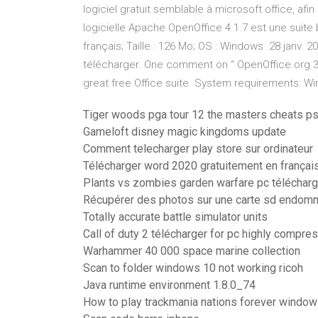
logiciel gratuit semblable à microsoft office, afi
logicielle Apache OpenOffice 4.1.7 est une suite b
français; Taille : 126 Mo; OS : Windows 28 janv. 2
télécharger. One comment on “ OpenOffice.org 3.3.
great free Office suite. System requirements: 
Tiger woods pga tour 12 the masters cheats p
Gameloft disney magic kingdoms update
Comment telecharger play store sur ordinateur
Télécharger word 2020 gratuitement en françai
Plants vs zombies garden warfare pc télécharg
Récupérer des photos sur une carte sd endo
Totally accurate battle simulator units
Call of duty 2 télécharger for pc highly compre
Warhammer 40 000 space marine collection
Scan to folder windows 10 not working ricoh
Java runtime environment 1.8.0_74
How to play trackmania nations forever windo