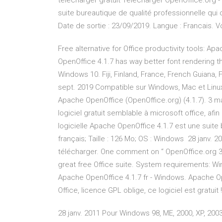
télécharger gratuit Télécharger OpenOffice.org 
suite bureautique de qualité professionnelle qui
Date de sortie : 23/09/2019. Langue : Francais. 
Free alternative for Office productivity tools: 
OpenOffice 4.1.7 has way better font rendering th
Windows 10. Fiji, Finland, France, French Guiana,
sept. 2019 Compatible sur Windows, Mac et Linux, 
Apache OpenOffice (OpenOffice.org) (4.1.7). 3 m
logiciel gratuit semblable à microsoft office, afi
logicielle Apache OpenOffice 4.1.7 est une suite b
français; Taille : 126 Mo; OS : Windows 28 janv. 2
télécharger. One comment on “ OpenOffice.org 3.3.
great free Office suite. System requirements: 
Apache OpenOffice 4.1.7 fr - Windows. Apache Op
Office, licence GPL oblige, ce logiciel est gratuit !!
28 janv. 2011 Pour Windows 98, ME, 2000, XP, 200