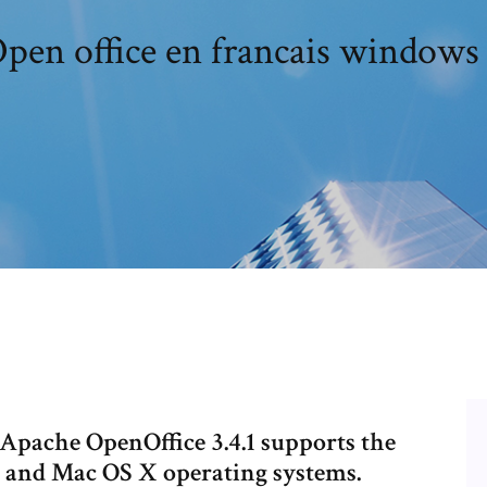
pen office en francais windows
 Apache OpenOffice 3.4.1 supports the
and Mac OS X operating systems.