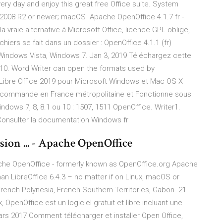
very day and enjoy this great free Office suite. System
 2008 R2 or newer; macOS Apache OpenOffice 4.1.7 fr -
raie alternative à Microsoft Office, licence GPL oblige,
chiers se fait dans un dossier : OpenOffice 4.1.1 (fr)
, Windows Vista, Windows 7. Jan 3, 2019 Téléchargez cette
 10. Word Writer can open the formats used by
 Libre Office 2019 pour Microsoft Windows et Mac OS X
e commande en France métropolitaine et Fonctionne sous
indows 7, 8, 8.1 ou 10 : 1507, 1511 OpenOffice. Writer1.
9 Consulter la documentation Windows fr
sion ... - Apache OpenOffice
Apache OpenOffice - formerly known as OpenOffice.org Apache
an LibreOffice 6.4.3 – no matter if on Linux, macOS or
 French Polynesia, French Southern Territories, Gabon 21
OpenOffice est un logiciel gratuit et libre incluant une
ars 2017 Comment télécharger et installer Open Office,