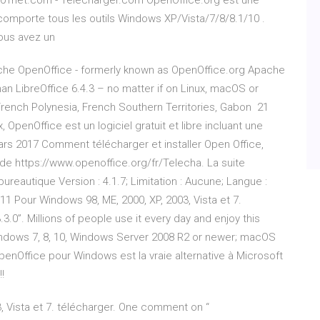
- 01net.com - Telecharger.com OpenOffice.org est une
 comporte tous les outils Windows XP/Vista/7/8/8.1/10 .
Vous avez un
Apache OpenOffice - formerly known as OpenOffice.org Apache
an LibreOffice 6.4.3 – no matter if on Linux, macOS or
 French Polynesia, French Southern Territories, Gabon 21
OpenOffice est un logiciel gratuit et libre incluant une
ars 2017 Comment télécharger et installer Open Office,
n de https://www.openoffice.org/fr/Telecha. La suite
ureautique Version : 4.1.7; Limitation : Aucune; Langue :
011 Pour Windows 98, ME, 2000, XP, 2003, Vista et 7.
0”. Millions of people use it every day and enjoy this
Windows 7, 8, 10, Windows Server 2008 R2 or newer; macOS
enOffice pour Windows est la vraie alternative à Microsoft
!
3, Vista et 7. télécharger. One comment on “