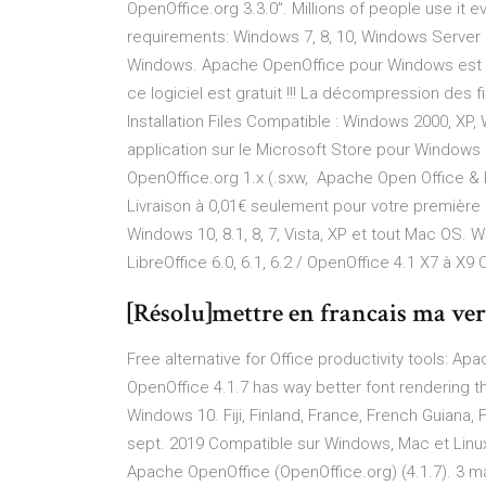
OpenOffice.org 3.3.0”. Millions of people use it e
requirements: Windows 7, 8, 10, Windows Server
Windows. Apache OpenOffice pour Windows est la v
ce logiciel est gratuit !!! La décompression des fi
Installation Files Compatible : Windows 2000, XP
application sur le Microsoft Store pour Windows
OpenOffice.org 1.x (.sxw, Apache Open Office &
Livraison à 0,01€ seulement pour votre premièr
Windows 10, 8.1, 8, 7, Vista, XP et tout Mac OS. W
LibreOffice 6.0, 6.1, 6.2 / OpenOffice 4.1 X7 à X
[Résolu]mettre en francais ma ver
Free alternative for Office productivity tools: 
OpenOffice 4.1.7 has way better font rendering th
Windows 10. Fiji, Finland, France, French Guiana,
sept. 2019 Compatible sur Windows, Mac et Linux, 
Apache OpenOffice (OpenOffice.org) (4.1.7). 3 m