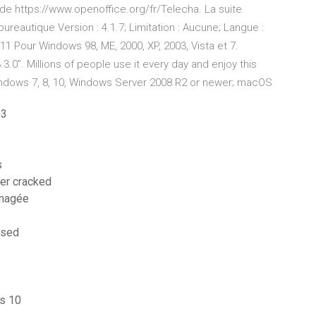
n de https://www.openoffice.org/fr/Telecha. La suite
ureautique Version : 4.1.7; Limitation : Aucune; Langue :
011 Pour Windows 98, ME, 2000, XP, 2003, Vista et 7.
0”. Millions of people use it every day and enjoy this
Windows 7, 8, 10, Windows Server 2008 R2 or newer; macOS
s3
s
er cracked
mmagée
ssed
ws 10